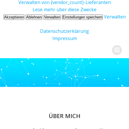
Verwalten von {vendor_count}-Lieferanten
Lese mehr über diese Zwecke
Verwalten
Akzeptieren
Ablehnen
Verwalten
Einstellungen speichern
Datenschutzerklärung
Impressum
Zum
Dr. Ursula Kröger
Inhalt
springen
ÜBER MICH