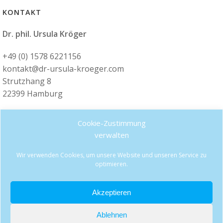
KONTAKT
Dr. phil. Ursula Kröger
+49 (0) 1578 6221156
kontakt@dr-ursula-kroeger.com
Strutzhang 8
22399 Hamburg
IMPRESSUM
Cookie-Zustimmung
verwalten
Link zum Impressum
Wir verwenden Cookies, um unsere Website und unseren Service zu
DATENSCHUTZ
optimieren.
Link zur Datenschutzerklärung
Akzeptieren
Ablehnen
© 2026 Dr. Ursula Kröger. Created for free using